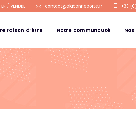
ER / VENDRE
contact@alabonneporte.fr
+33 (0)
re raison d’être
Notre communauté
Nos